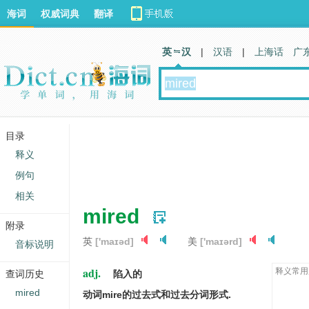
海词
权威词典
翻译
英 汉
|
汉语
|
上海话
广
目录
释义
例句
相关
mired
附录
英
['maɪəd]
美
['maɪərd]
音标说明
adj.
释义常用
查词历史
陷入的
mired
动词mire的过去式和过去分词形式.