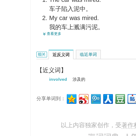
车子陷入泥中。
My car was mired.
我的车上溅满污泥。
查看更多
The most brilliant person may be
confusion.
即使是最聪明的人也会陷入琐事
Mired的相关资料：
临近单词
近反义词
【近义词】
involved
涉及的
分享单词到：
以上内容独家创作，受
著作