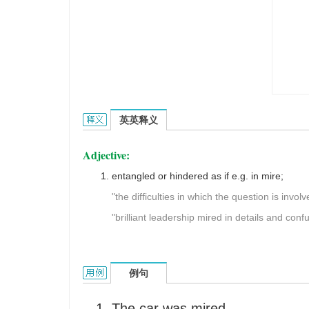
Mired的英文翻译是什么意思，词典释义与在线翻译
英英释义
Adjective:
entangled or hindered as if e.g. in mire;
"the difficulties in which the question is involv
"brilliant leadership mired in details and conf
Mired的用法和样例：
例句
The car was mired.