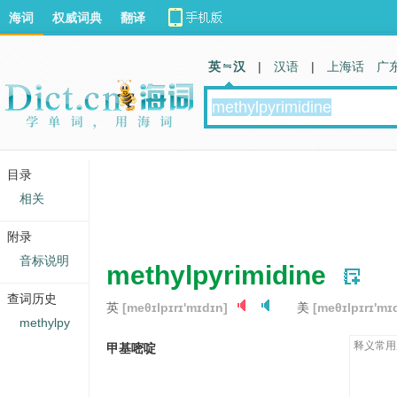
海词
权威词典
翻译
英 汉
|
汉语
|
上海话
广
目录
相关
附录
音标说明
methylpyrimidine
查词历史
英
[meθɪlpɪrɪ'mɪdɪn]
美
[meθɪlpɪrɪ'mɪ
methylpy
释义常用
甲基嘧啶