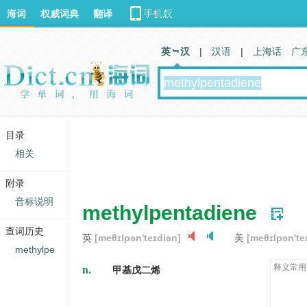
海词
权威词典
翻译
英 汉
|
汉语
|
上海话
广
目录
相关
附录
音标说明
methylpentadiene
查词历史
英
[meθɪlpən'teɪdiən]
美
[meθɪlpən'te
methylpe
n.
释义常用
甲基戊二烯