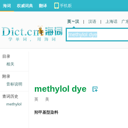
海词
权威词典
翻译
英 汉
|
汉语
|
上海话
广
目录
相关
附录
音标说明
methylol dye
查词历史
英
美
methylol
羟甲基型染料