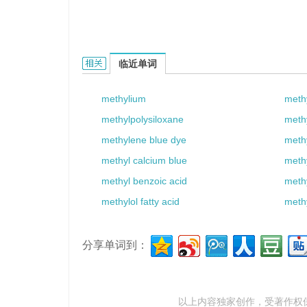
methylol dye的相关资料：
临近单词
methylium
meth
methylpolysiloxane
meth
methylene blue dye
meth
methyl calcium blue
methy
methyl benzoic acid
methy
methylol fatty acid
methy
分享单词到：
以上内容独家创作，受
著作权