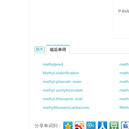
甲基硝
methylnitrone的相关资料：
临近单词
methylpred
meth
Methyl-esterification
meth
methyl-phenolic resin
methy
methyl acetylricinolate
meth
methyl-thionamic acid
meth
methylthiosemicarbazone
Meth
分享单词到：