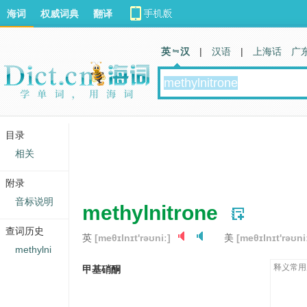
海词
权威词典
翻译
英 汉
|
汉语
|
上海话
广
目录
相关
附录
音标说明
methylnitrone
查词历史
英
[meθɪlnɪt'rəʊniː]
美
[meθɪlnɪt'rəʊni
methylni
释义常用
甲基硝酮