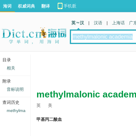
海词
权威词典
翻译
英 汉
|
汉语
|
上海话
广
目录
相关
附录
音标说明
methylmalonic academ
查词历史
英
美
methylma
甲基丙二酸血