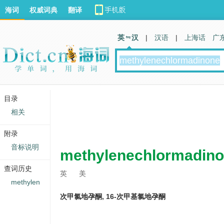
海词
权威词典
翻译
英 汉
|
汉语
|
上海话
广
目录
相关
附录
音标说明
methylenechlormadin
查词历史
英
美
methylen
次甲氯地孕酮, 16-次甲基氯地孕酮