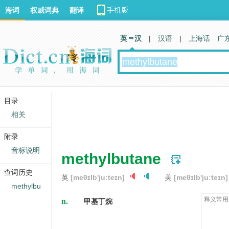
海词
权威词典
翻译
英 汉
|
汉语
|
上海话
广
目录
相关
附录
音标说明
methylbutane
查词历史
英
[meθɪlb'juːteɪn]
美
[meθɪlb'juːteɪn]
methylbu
n.
释义常用
甲基丁烷