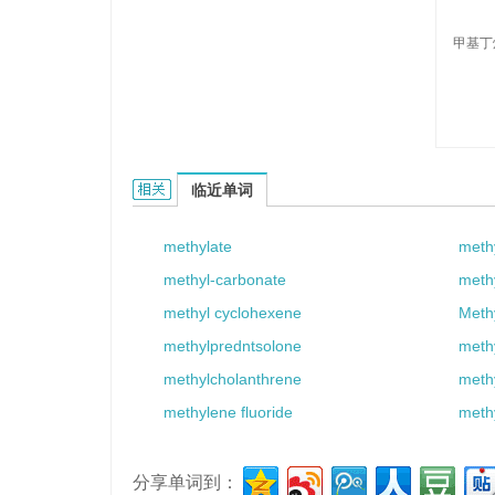
甲基丁
methylbutane的相关资料：
临近单词
methylate
meth
methyl-carbonate
meth
methyl cyclohexene
Meth
methylpredntsolone
meth
methylcholanthrene
meth
methylene fluoride
meth
分享单词到：