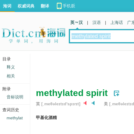
海词
权威词典
翻译
英 汉
|
汉语
|
上海话
广
目录
释义
相关
附录
methylated spirit
音标说明
英
[ˌmeθəleɪtɪd'spɪrɪt]
美
[ˌmeθəleɪtɪd
查词历史
甲基化酒精
methylat