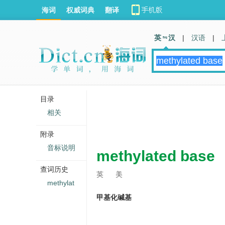
海词
权威词典
翻译
英 汉
|
汉语
|
目录
相关
附录
音标说明
methylated base
查词历史
英
美
methylat
甲基化碱基