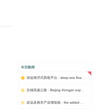
今日热词
深远海浮式风电平台 - deep-sea floating wind power platform
京雄高速公路 - Beijing-Xiongan expressway
农业及相关产业增加值 - the added value of agriculture and related industries