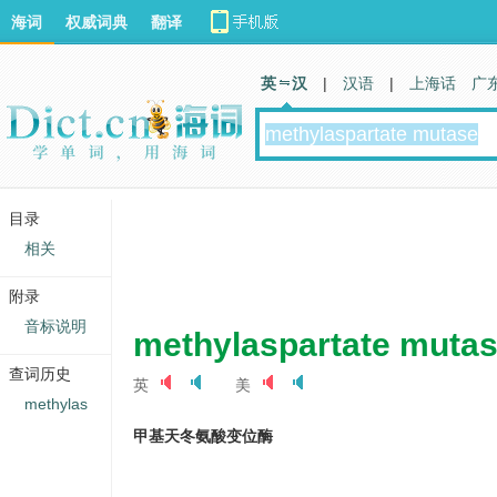
海词
权威词典
翻译
英 汉
|
汉语
|
上海话
广
目录
相关
附录
音标说明
methylaspartate muta
查词历史
英
美
methylas
甲基天冬氨酸变位酶