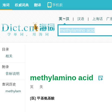
海词
权威词典
翻译
英 汉
|
汉语
|
上海话
广
目录
相关
附录
音标说明
methylamino acid
查词历史
英
美
methylam
[医] 甲基氨基酸