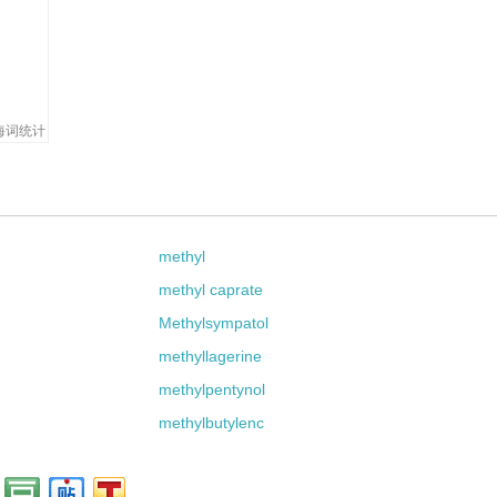
海词统计
methyl
methyl caprate
Methylsympatol
methyllagerine
methylpentynol
methylbutylenc