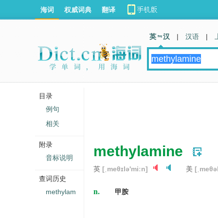
海词
权威词典
翻译
英 汉
|
汉语
|
目录
例句
相关
附录
methylamine
音标说明
英
[ˌmeθɪlə'miːn]
美
[ˌmeθəl
查词历史
n.
methylam
甲胺