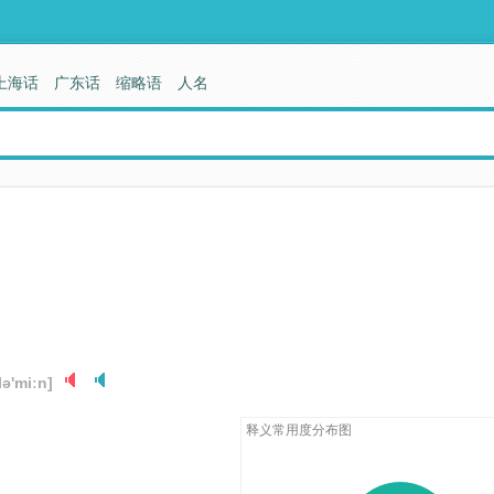
上海话
广东话
缩略语
人名
ə'miːn]
释义常用度分布图