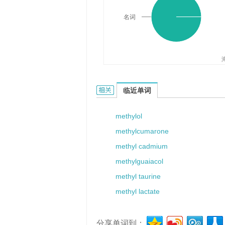
名词
methylamine的相关资料：
临近单词
methylol
methylcumarone
methyl cadmium
methylguaiacol
methyl taurine
methyl lactate
分享单词到：