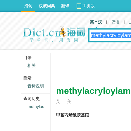
海词
权威词典
翻译
英 汉
|
汉语
|
目录
相关
附录
音标说明
methylacryloylam
查词历史
英
美
methylac
甲基丙烯酰胺基芘