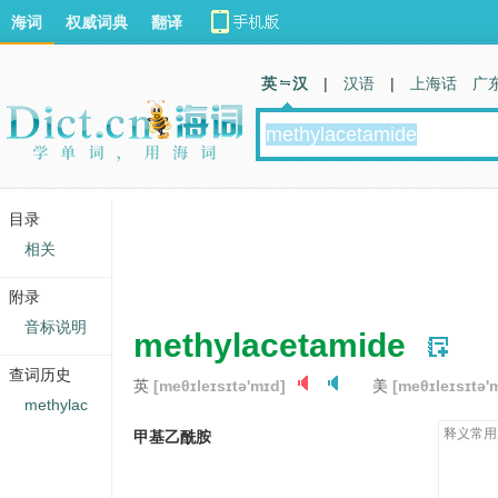
海词
权威词典
翻译
英 汉
|
汉语
|
上海话
广
目录
相关
附录
音标说明
methylacetamide
查词历史
英
[meθɪleɪsɪtə'mɪd]
美
[meθɪleɪsɪtə'
methylac
释义常用
甲基乙酰胺