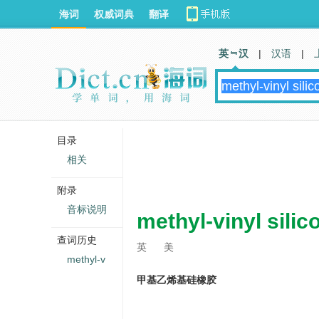
海词
权威词典
翻译
英 汉
|
汉语
|
目录
相关
附录
音标说明
methyl-vinyl silic
查词历史
英
美
methyl-v
甲基乙烯基硅橡胶