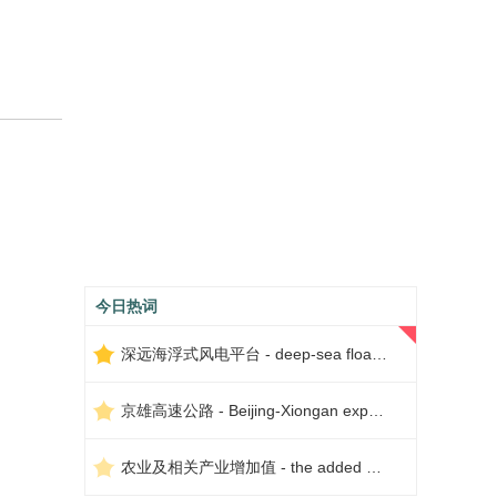
今日热词
深远海浮式风电平台 - deep-sea floating wind power platform
京雄高速公路 - Beijing-Xiongan expressway
农业及相关产业增加值 - the added value of agriculture and related industries