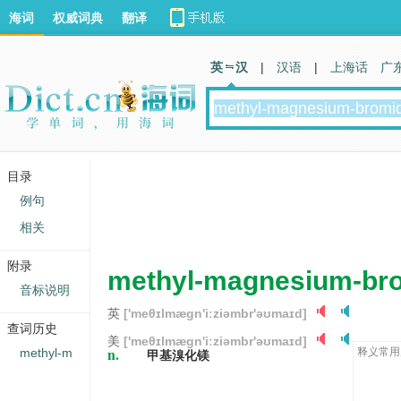
海词
权威词典
翻译
英 汉
|
汉语
|
上海话
广
目录
例句
相关
附录
methyl-magnesium-br
音标说明
英
['meθɪlmæɡn'iːziəmbr'əʊmaɪd]
查词历史
美
['meθɪlmæɡn'iːziəmbr'əʊmaɪd]
n.
methyl-m
释义常用
甲基溴化镁