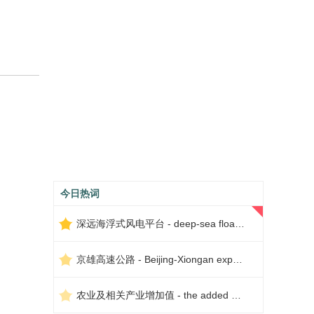
今日热词
深远海浮式风电平台 - deep-sea floating wind power platform
京雄高速公路 - Beijing-Xiongan expressway
农业及相关产业增加值 - the added value of agriculture and related industries