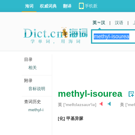
海词
权威词典
翻译
英 汉
|
汉语
|
目录
相关
附录
音标说明
methyl-isourea
查词历史
英
['meθɪlaɪsaʊr'iə]
美
['me
methyl-i
[化] 甲基异脲