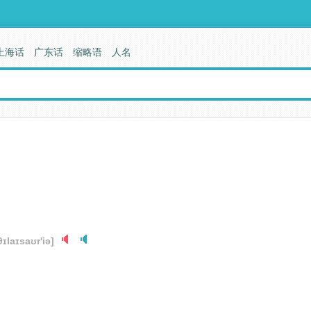
上海话
广东话
缩略语
人名
θɪlaɪsaʊr'iə]