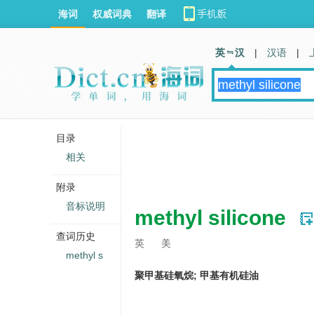
海词
权威词典
翻译
英 汉
|
汉语
|
目录
相关
附录
音标说明
methyl silicone
查词历史
英
美
methyl s
聚甲基硅氧烷; 甲基有机硅油