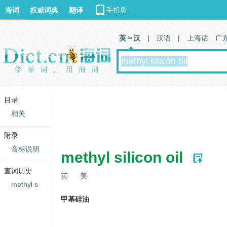
海词
权威词典
翻译
英 汉
|
汉语
|
上海话
广
目录
相关
附录
音标说明
methyl silicon oil
查词历史
英
美
methyl s
甲基硅油