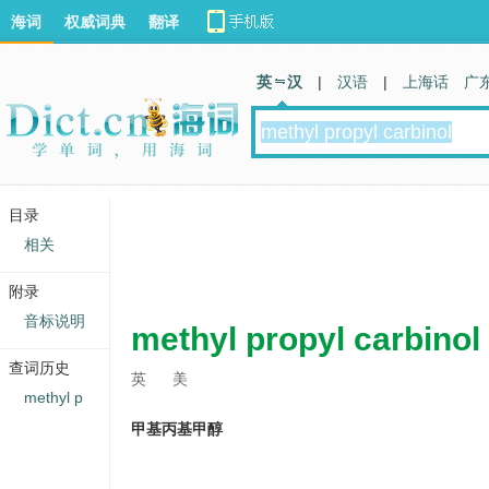
海词
权威词典
翻译
英 汉
|
汉语
|
上海话
广
目录
相关
附录
音标说明
methyl propyl carbinol
查词历史
英
美
methyl p
甲基丙基甲醇