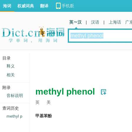
海词
权威词典
翻译
英 汉
|
汉语
|
上海话
广
目录
释义
相关
附录
methyl phenol
音标说明
英
美
查词历史
甲基苯酚
methyl p