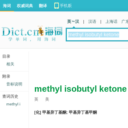
海词
权威词典
翻译
英 汉
|
汉语
|
上海话
广
目录
相关
附录
音标说明
methyl isobutyl ketone
查词历史
英
美
methyl i
[化] 甲基异丁基酮; 甲基异丁基甲酮