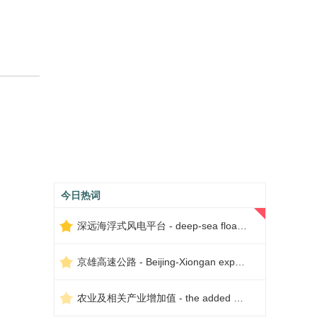
今日热词
深远海浮式风电平台 - deep-sea floating wind power platform
京雄高速公路 - Beijing-Xiongan expressway
农业及相关产业增加值 - the added value of agriculture and related industries