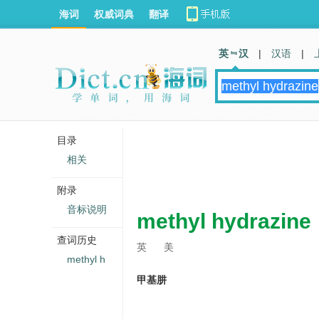
海词
权威词典
翻译
英 汉
|
汉语
|
目录
相关
附录
音标说明
methyl hydrazine
查词历史
英
美
methyl h
甲基肼