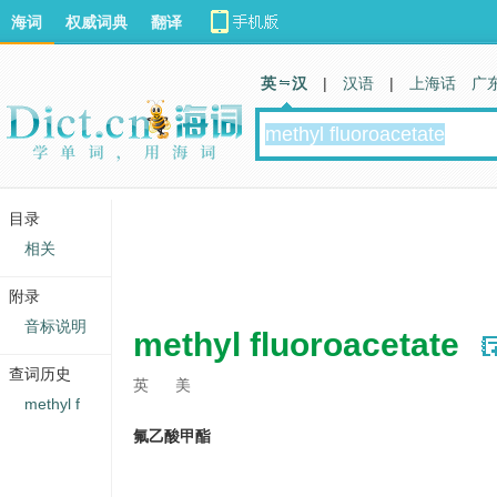
海词
权威词典
翻译
英 汉
|
汉语
|
上海话
广
目录
相关
附录
音标说明
methyl fluoroacetate
查词历史
英
美
methyl f
氟乙酸甲酯