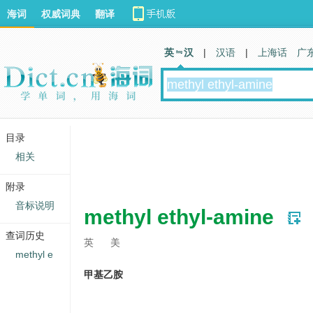
海词
权威词典
翻译
英 汉
|
汉语
|
上海话
广
目录
相关
附录
音标说明
methyl ethyl-amine
查词历史
英
美
methyl e
甲基乙胺