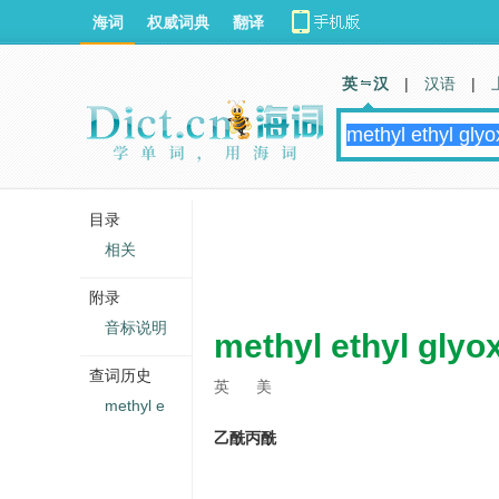
海词
权威词典
翻译
英 汉
|
汉语
|
目录
相关
附录
音标说明
methyl ethyl glyo
查词历史
英
美
methyl e
乙酰丙酰