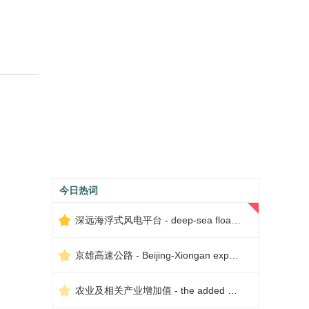
今日热词
深远海浮式风电平台 - deep-sea floating wind power platform
京雄高速公路 - Beijing-Xiongan expressway
农业及相关产业增加值 - the added value of agriculture and related industries