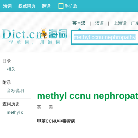
海词
权威词典
翻译
英 汉
|
汉语
|
上海话
广
目录
相关
附录
音标说明
methyl ccnu nephropa
查词历史
英
美
methyl c
甲基CCNU中毒肾病