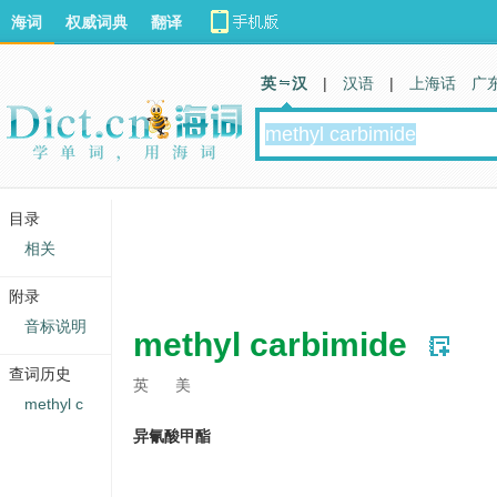
海词
权威词典
翻译
英 汉
|
汉语
|
上海话
广
目录
相关
附录
音标说明
methyl carbimide
查词历史
英
美
methyl c
异氰酸甲酯