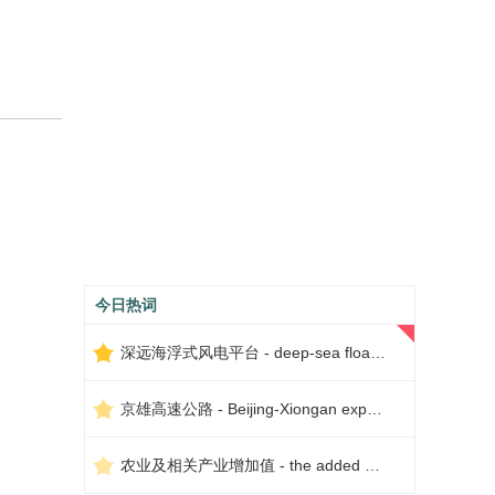
今日热词
深远海浮式风电平台 - deep-sea floating wind power platform
京雄高速公路 - Beijing-Xiongan expressway
农业及相关产业增加值 - the added value of agriculture and related industries