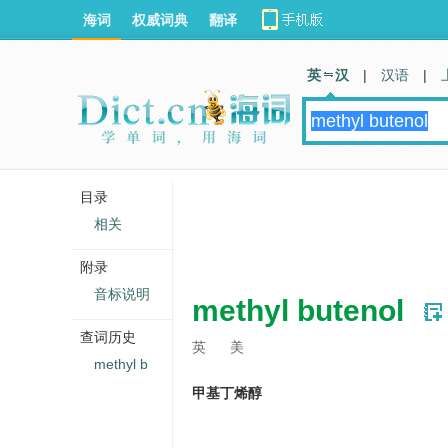
海词
权威词典
翻译
英 汉
|
汉语
|
目录
相关
附录
音标说明
methyl butenol
查词历史
英
美
methyl b
甲基丁烯醇