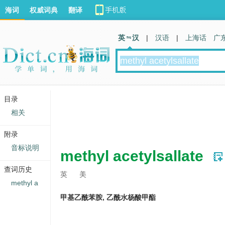
海词
权威词典
翻译
英 汉
|
汉语
|
上海话
广
目录
相关
附录
音标说明
methyl acetylsallate
查词历史
英
美
methyl a
甲基乙酰苯胺, 乙酰水杨酸甲酯