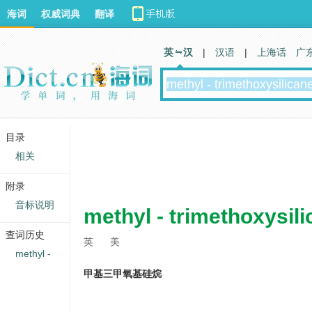
海词
权威词典
翻译
英 汉
|
汉语
|
上海话
广
目录
相关
附录
音标说明
methyl - trimethoxysil
查词历史
英
美
methyl -
甲基三甲氧基硅烷