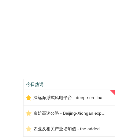
今日热词
深远海浮式风电平台 - deep-sea floating wind power platform
京雄高速公路 - Beijing-Xiongan expressway
农业及相关产业增加值 - the added value of agriculture and related industries