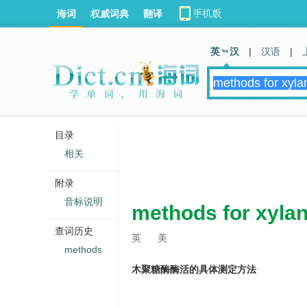
海词
权威词典
翻译
英 汉
|
汉语
|
目录
相关
附录
音标说明
methods for xylan
查词历史
英
美
methods
木聚糖酶酶活的具体测定方法