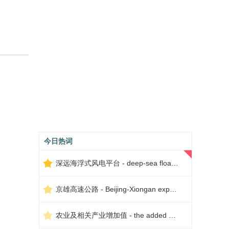
今日热词
深远海浮式风电平台 - deep-sea floating wind power platform
京雄高速公路 - Beijing-Xiongan expressway
农业及相关产业增加值 - the added value of agriculture and related industries