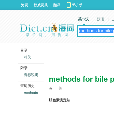
海词
权威词典
翻译
英 汉
|
汉语
|
目录
相关
附录
音标说明
methods for bile 
查词历史
英
美
methods
胆色素测定法