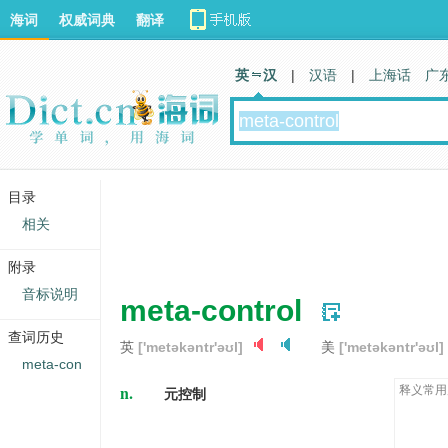
海词
权威词典
翻译
英 汉
|
汉语
|
上海话
广
目录
相关
附录
音标说明
meta-control
查词历史
英
['metəkəntr'əʊl]
美
['metəkəntr'əʊl]
meta-con
n.
释义常用
元控制