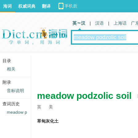
海词
权威词典
翻译
英 汉
|
汉语
|
上海话
广
目录
相关
附录
音标说明
meadow podzolic soil
查词历史
英
美
meadow p
草甸灰化土