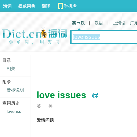
海词
权威词典
翻译
英 汉
|
汉语
|
上海话
广
目录
相关
附录
音标说明
love issues
查词历史
英
美
love iss
爱情问题