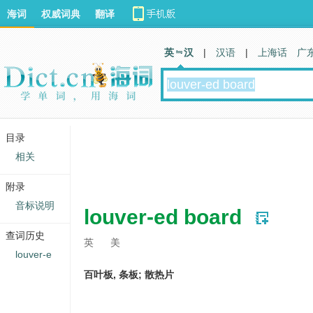
海词
权威词典
翻译
英 汉
|
汉语
|
上海话
广
目录
相关
附录
音标说明
louver-ed board
查词历史
英
美
louver-e
百叶板, 条板; 散热片