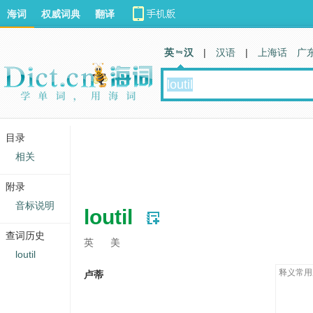
海词
权威词典
翻译
英 汉
|
汉语
|
上海话
广
目录
相关
附录
音标说明
loutil
查词历史
英
美
loutil
释义常用
卢蒂