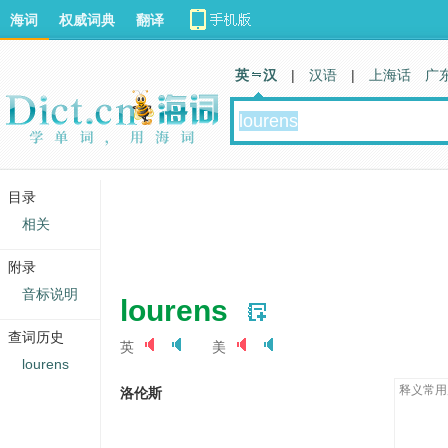
海词
权威词典
翻译
英 汉
|
汉语
|
上海话
广
目录
相关
附录
音标说明
lourens
查词历史
英
美
lourens
释义常用
洛伦斯