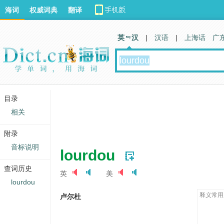
海词
权威词典
翻译
英 汉
|
汉语
|
上海话
广
目录
相关
附录
音标说明
lourdou
查词历史
英
美
lourdou
释义常用
卢尔杜