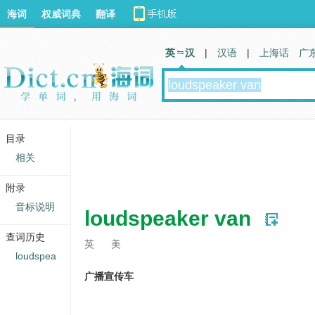
海词
权威词典
翻译
英 汉
|
汉语
|
上海话
广
目录
相关
附录
音标说明
loudspeaker van
查词历史
英
美
loudspea
广播宣传车