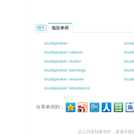
loudspeaker van的相关资料：
临近单词
loudspeaker
loud
loudspeaker cabinet
loud
loudspeaker cluster
loud
loudspeaker warnings
louds
loudspeaker receiver
loud
loudspeaker impedance
分享单词到：
以上内容独家创作，受
著作权