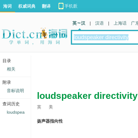
海词
权威词典
翻译
英 汉
|
汉语
|
上海话
广
目录
相关
附录
音标说明
loudspeaker directivity
查词历史
英
美
loudspea
扬声器指向性