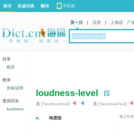
海词
权威词典
翻译
英 汉
|
汉语
|
上海话
广
目录
相关
附录
音标说明
loudness-level
查词历史
英
['laʊdnəsl'evl]
美
['laʊdnəsl'evl]
loudness
n.
释义常用
响度级