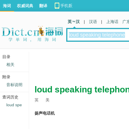
海词
权威词典
翻译
英 汉
|
汉语
|
上海话
广
目录
相关
附录
音标说明
loud speaking telepho
查词历史
英
美
loud spe
扬声电话机