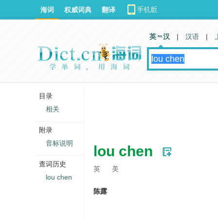
海词
权威词典
翻译
英 汉
|
汉语
|
目录
相关
附录
音标说明
lou chen
查词历史
英
美
lou chen
陈露