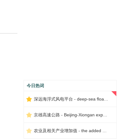
今日热词
深远海浮式风电平台 - deep-sea floating wind power platform
京雄高速公路 - Beijing-Xiongan expressway
农业及相关产业增加值 - the added value of agriculture and related industries