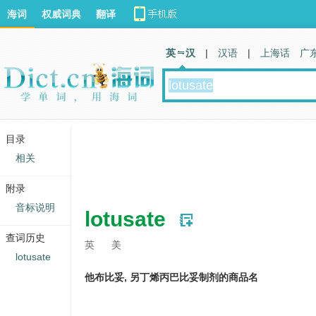
海词
权威词典
翻译
英 汉
|
汉语
|
上海话
广
目录
相关
附录
音标说明
lotusate
查词历史
英
美
lotusate
他布比妥, 另丁烯丙巴比妥制剂的商品名