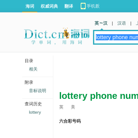
海词
权威词典
翻译
英 汉
|
汉语
|
目录
相关
附录
音标说明
lottery phone nu
查词历史
英
美
lottery
六合彩号码