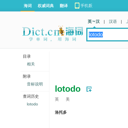
海词
权威词典
翻译
英 汉
|
汉语
|
目录
相关
附录
音标说明
lotodo
查词历史
英
美
lotodo
洛托多