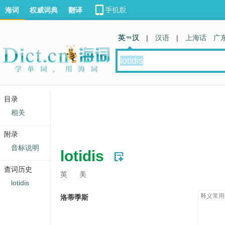
海词
权威词典
翻译
英 汉
|
汉语
|
上海话
广
目录
相关
附录
音标说明
lotidis
查词历史
英
美
lotidis
释义常用
洛蒂季斯